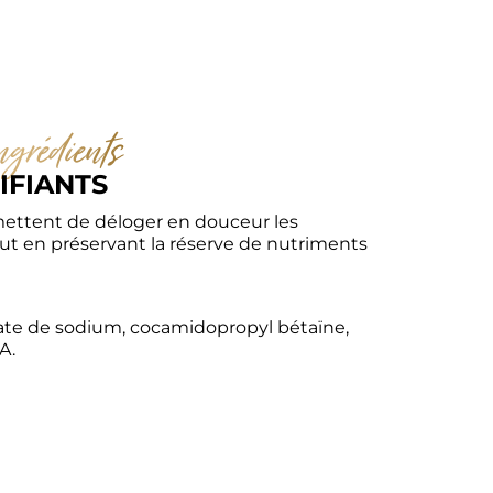
ngrédients
IFIANTS
ttent de déloger en douceur les 
ut en préservant la réserve de nutriments 
ate de sodium, cocamidopropyl bétaïne, 
A.