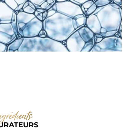
grédients 
URATEURS