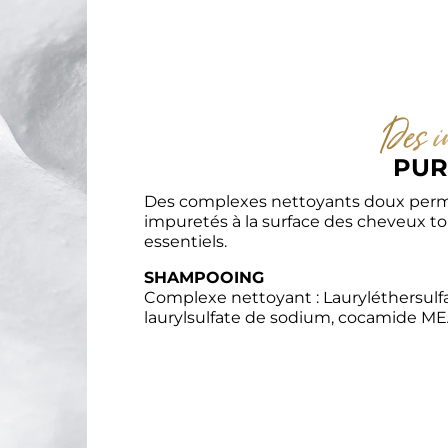
Des i
PUR
Des complexes nettoyants doux perme
impuretés à la surface des cheveux to
essentiels.
SHAMPOOING
Complexe nettoyant : Lauryléthersulf
laurylsulfate de sodium, cocamide ME