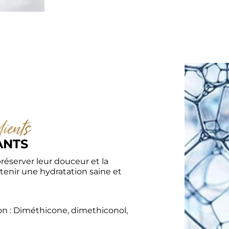
ients
ANTS
éserver leur douceur et la 
tenir une hydratation saine et 
on : Diméthicone, dimethiconol, 