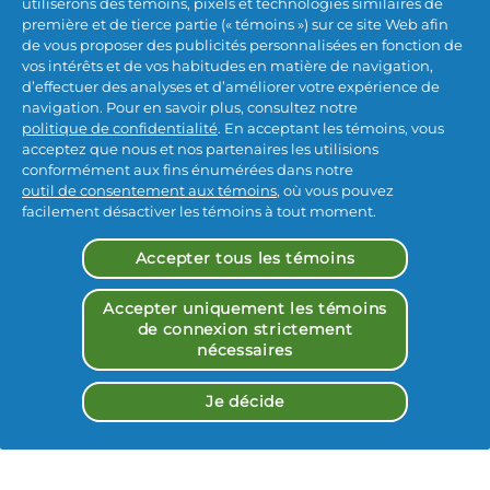
Et depuis le début, la formule Pro-V a 
utiliserons des témoins, pixels et technologies similaires de
constamment évolué grâce au réseau mondial 
première et de tierce partie (« témoins ») sur ce site Web afin
d’experts en sciences capillaires de Pantene. Ce 
de vous proposer des publicités personnalisées en fonction de
vos intérêts et de vos habitudes en matière de navigation,
qui s’est amorcé complètement par hasard il y a 
d’effectuer des analyses et d’améliorer votre expérience de
plus de 70 ans est maintenant meilleur que jamais 
navigation. Pour en savoir plus, consultez notre
pour rendre vos cheveux plus forts que jamais. 
politique de confidentialité
. En acceptant les témoins, vous
Une chevelure superbe tous les jours pour tous!
acceptez que nous et nos partenaires les utilisions
conformément aux fins énumérées dans notre
outil de consentement aux témoins
, où vous pouvez
facilement désactiver les témoins à tout moment.
Accepter tous les témoins
Partagez Votre Journée Avec De 
Accepter uniquement les témoins
de connexion strictement
nécessaires
#PANTENEHAIR
Je décide
#PANTENEHAIR