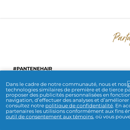
#PANTENEHAIR
Rappel volontaire
Dans le cadre de notre communauté, nous et nos
technologies similaires de première et de tierce pa
Nous Joindre
 | 
Notification de Con
proposer des publicités personnalisées en fonction
navigation, d’effectuer des analyses et d’améliorer
consultez notre
politique de confidentialité
. En a
partenaires les utilisions conformément aux fins 
outil de consentement aux témoins
, où vous pouv