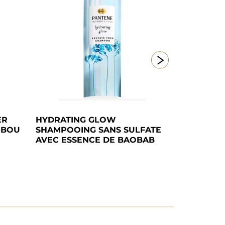
R 
HYDRATING GLOW 
ILLUMINAT
MBOU
SHAMPOOING SANS SULFATE 
SHAMPOOI
AVEC ESSENCE DE BAOBAB  