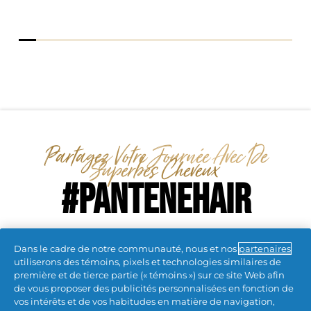
Partagez Votre Journée Avec De 
#PANTENEHAIR
#PANTENEHAIR
Dans le cadre de notre communauté, nous et nos
partenaires
utiliserons des témoins, pixels et technologies similaires de
Rappel volontaire
première et de tierce partie (« témoins ») sur ce site Web afin
de vous proposer des publicités personnalisées en fonction de
vos intérêts et de vos habitudes en matière de navigation,
restons connectés