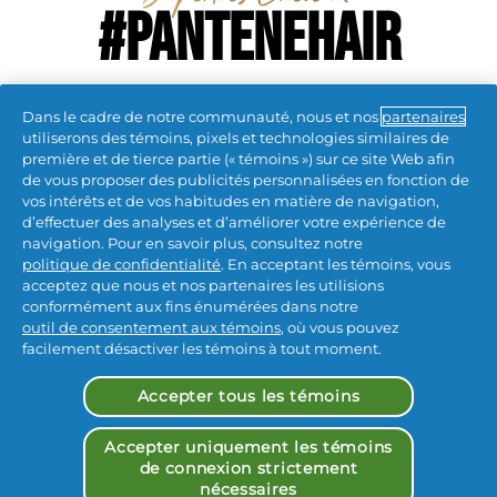
#PANTENEHAIR
#PANTENEHAIR
Dans le cadre de notre communauté, nous et nos
partenaires
utiliserons des témoins, pixels et technologies similaires de
Rappel volontaire
première et de tierce partie (« témoins ») sur ce site Web afin
de vous proposer des publicités personnalisées en fonction de
vos intérêts et de vos habitudes en matière de navigation,
restons connectés
d’effectuer des analyses et d’améliorer votre expérience de
navigation. Pour en savoir plus, consultez notre
politique de confidentialité
. En acceptant les témoins, vous
acceptez que nous et nos partenaires les utilisions
conformément aux fins énumérées dans notre
outil de consentement aux témoins
, où vous pouvez
facilement désactiver les témoins à tout moment.
Nous Joindre
 | 
Notification de Confidentialite
 | 
Accepter tous les témoins
CA Privacy
 | 
Conditions d’utilisation
 | 
Mes données
 | 
Déclaration d'accessibilité
 |
Accepter uniquement les témoins
Me désinscrire de la publicité ciblée
de connexion strictement
nécessaires